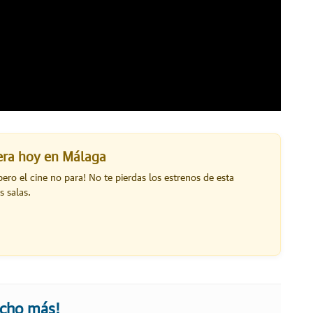
lera hoy en Málaga
pero el cine no para! No te pierdas los estrenos de esta
s salas.
ucho más!