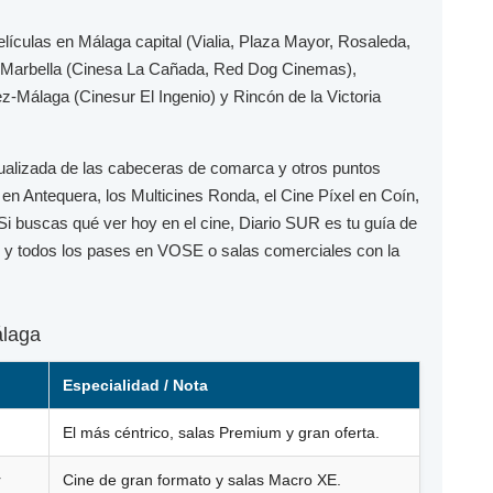
elículas en
Málaga capital
(Vialia, Plaza Mayor, Rosaleda,
Marbella
(Cinesa La Cañada, Red Dog Cinemas),
ez-Málaga
(Cinesur El Ingenio) y
Rincón de la Victoria
ualizada de las cabeceras de comarca y otros puntos
en Antequera, los
Multicines Ronda
, el
Cine Píxel
en Coín,
 Si buscas qué ver hoy en el cine,
Diario SUR
es tu guía de
to y todos los pases en
VOSE
o salas comerciales con la
álaga
Especialidad / Nota
El más céntrico, salas Premium y gran oferta.
r
Cine de gran formato y salas Macro XE.