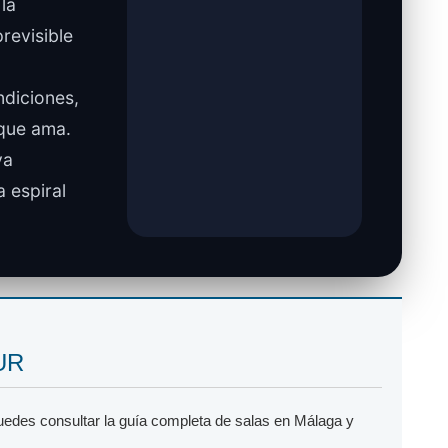
la
revisible
ndiciones,
 que ama.
va
 espiral
SUR
puedes consultar la guía completa de salas en Málaga y