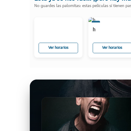
No guardes las palomitas: estas películas sí tienen p
H
h
Ver horarios
Ver horarios