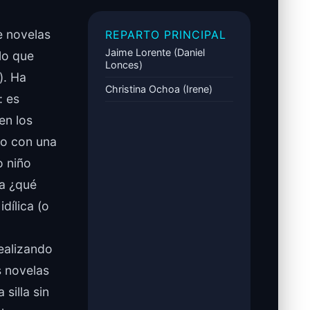
e novelas
REPARTO PRINCIPAL
Jaime Lorente (Daniel
lo que
Lonces)
). Ha
Christina Ochoa (Irene)
: es
en los
do con una
o niño
ta ¿qué
dílica (o
ealizando
 novelas
silla sin