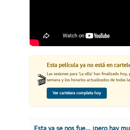
Esta película ya no está en carte
Las sesiones para '
La silla
' han finalizado hoy, 
🎬
semana y los horarios actualizados de todas la
Ver cartelera completa hoy
Esta ya se nos fue... ¡pero hay m