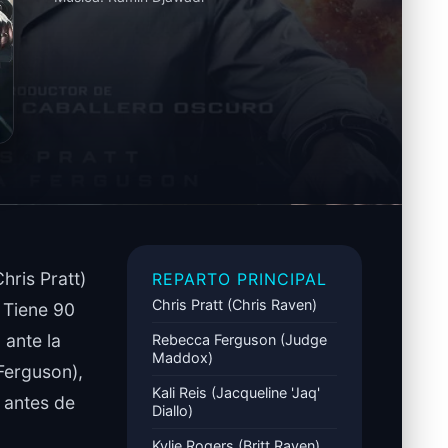
hris Pratt)
REPARTO PRINCIPAL
Chris Pratt (Chris Raven)
 Tiene 90
 ante la
Rebecca Ferguson (Judge
Maddox)
Ferguson),
Kali Reis (Jacqueline 'Jaq'
, antes de
Diallo)
Kylie Rogers (Britt Raven)