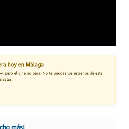
lera hoy en Málaga
oy, pero el cine no para! No te pierdas los estrenos de esta
s salas.
ucho más!