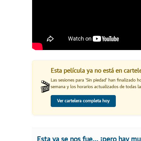
Esta película ya no está en carte
Las sesiones para '
Sin piedad
' han finalizado h
🎬
semana y los horarios actualizados de todas la
Ver cartelera completa hoy
Esta ya se nos fue... ¡pero hay m