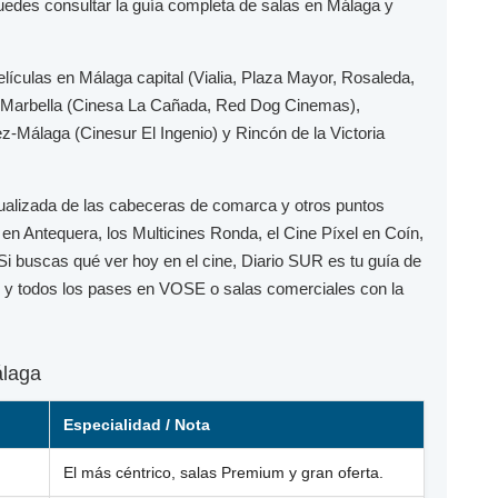
puedes consultar la guía completa de salas en Málaga y
elículas en
Málaga capital
(Vialia, Plaza Mayor, Rosaleda,
Marbella
(Cinesa La Cañada, Red Dog Cinemas),
ez-Málaga
(Cinesur El Ingenio) y
Rincón de la Victoria
ualizada de las cabeceras de comarca y otros puntos
en Antequera, los
Multicines Ronda
, el
Cine Píxel
en Coín,
 Si buscas qué ver hoy en el cine,
Diario SUR
es tu guía de
to y todos los pases en
VOSE
o salas comerciales con la
álaga
Especialidad / Nota
El más céntrico, salas Premium y gran oferta.