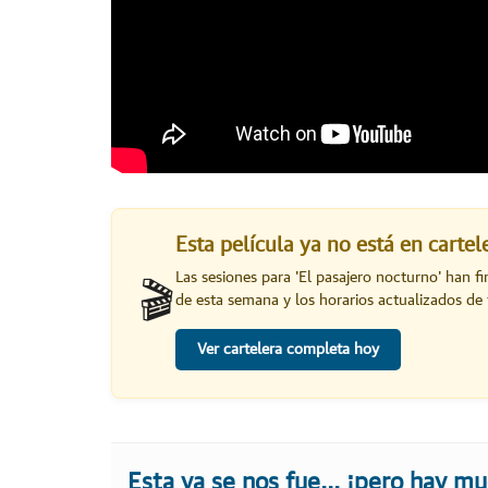
Esta película ya no está en carte
Las sesiones para '
El pasajero nocturno
' han f
🎬
de esta semana y los horarios actualizados de 
Ver cartelera completa hoy
Esta ya se nos fue... ¡pero hay m