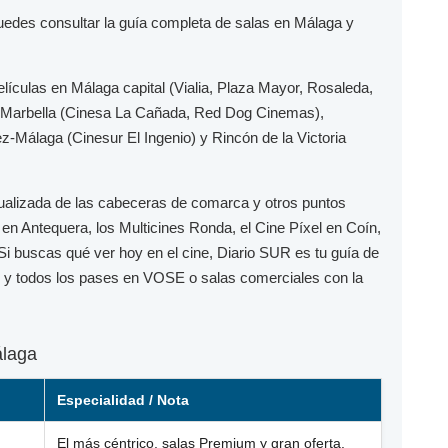
puedes consultar la guía completa de salas en Málaga y
elículas en
Málaga capital
(Vialia, Plaza Mayor, Rosaleda,
Marbella
(Cinesa La Cañada, Red Dog Cinemas),
ez-Málaga
(Cinesur El Ingenio) y
Rincón de la Victoria
ualizada de las cabeceras de comarca y otros puntos
en Antequera, los
Multicines Ronda
, el
Cine Píxel
en Coín,
 Si buscas qué ver hoy en el cine,
Diario SUR
es tu guía de
to y todos los pases en
VOSE
o salas comerciales con la
álaga
Especialidad / Nota
El más céntrico, salas Premium y gran oferta.