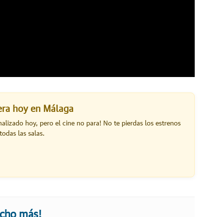
lera hoy en Málaga
inalizado hoy, pero el cine no para! No te pierdas los estrenos
todas las salas.
ucho más!