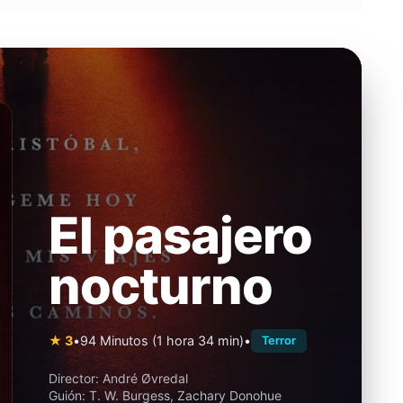
El pasajero
nocturno
★ 3
•
94 Minutos (1 hora 34 min)
•
Terror
Director:
André Øvredal
Guión:
T. W. Burgess, Zachary Donohue