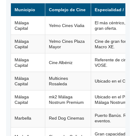
Municipio
Complejo de Cine
Especialidad / Nota
Málaga
El más céntrico, sal
Yelmo Cines Vialia
Capital
gran oferta.
Málaga
Yelmo Cines Plaza
Cine de gran formato
Capital
Mayor
Macro XE.
Málaga
Referente de cine de 
Cine Albéniz
Capital
VOSE.
Málaga
Multicines
Ubicado en el C.C. R
Capital
Rosaleda
Málaga
mk2 Málaga
Ubicado en el Parqu
Capital
Nostrum Premium
Málaga Nostrum.
Puerto Banús. Refer
Marbella
Red Dog Cinemas
eventos.
Gran capacidad en C