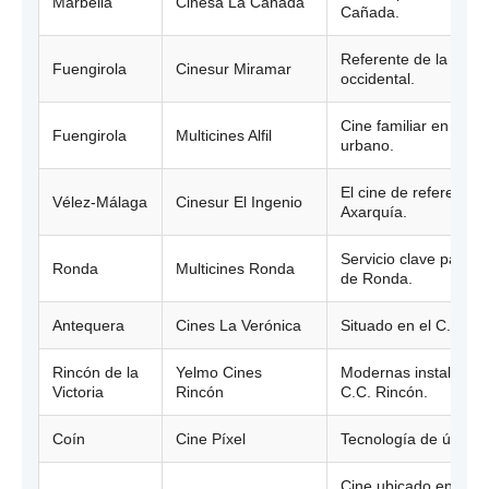
Marbella
Cinesa La Cañada
Cañada.
Referente de la Costa
Fuengirola
Cinesur Miramar
occidental.
Cine familiar en el ce
Fuengirola
Multicines Alfil
urbano.
El cine de referencia 
Vélez-Málaga
Cinesur El Ingenio
Axarquía.
Servicio clave para l
Ronda
Multicines Ronda
de Ronda.
Antequera
Cines La Verónica
Situado en el C.C. La
Rincón de la
Yelmo Cines
Modernas instalacion
Victoria
Rincón
C.C. Rincón.
Coín
Cine Píxel
Tecnología de última
Cine ubicado en el c