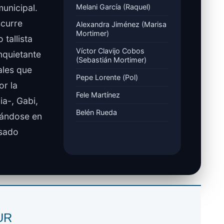
municipal.
Melani García (Raquel)
scurre
Alexandra Jiménez (Marisa
Mortimer)
 tallista
Víctor Clavijo Cobos
nquietante
(Sebastián Mortimer)
les que
Pepe Lorente (Pol)
or la
Fele Martínez
a-, Gabi,
Belén Rueda
rándose en
asado
SUR