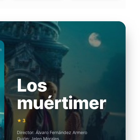
Los
muértimer
★ 3
Director:
Álvaro Fernández Armero
Guión:
Jelen Morales