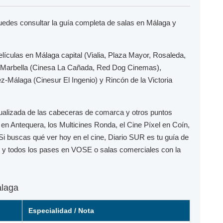
puedes consultar la guía completa de salas en Málaga y
elículas en
Málaga capital
(Vialia, Plaza Mayor, Rosaleda,
Marbella
(Cinesa La Cañada, Red Dog Cinemas),
ez-Málaga
(Cinesur El Ingenio) y
Rincón de la Victoria
ualizada de las cabeceras de comarca y otros puntos
en Antequera, los
Multicines Ronda
, el
Cine Píxel
en Coín,
 Si buscas qué ver hoy en el cine,
Diario SUR
es tu guía de
to y todos los pases en
VOSE
o salas comerciales con la
álaga
Especialidad / Nota