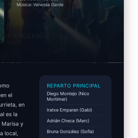
Música:
Vanessa Garde
como
REPARTO PRINCIPAL
Diego Montejo (Nico
en el
Mortimer)
rrieta, en
Iratxe Emparan (Gabi)
l es la
Adrián Checa (Marc)
 Marisa y
Bruna González (Sofía)
a local,