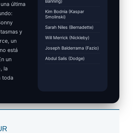
Banning)
 una última
Kim Bodnia (Kaspar
mundo:
Smolinski)
 Sonny
Sarah Niles (Bernadette)
ntasmas y
Will Merrick (Nickleby)
rce, un
Joseph Balderrama (Fazio)
 no está
Abdul Salis (Dodge)
En un
, la
a toda
SUR