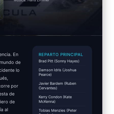
encia. En
REPARTO PRINCIPAL
Brad Pitt (Sonny Hayes)
l mundo de
cidente lo
Damson Idris (Joshua
Pearce)
ués,
Javier Bardem (Ruben
corre por
Cervantes)
esta de
Kerry Condon (Kate
ñero de
McKenna)
a al
Tobias Menzies (Peter