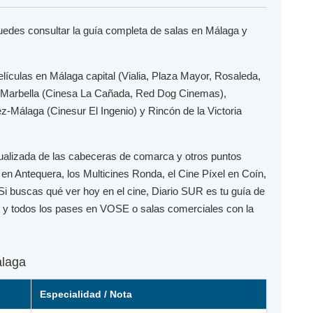
puedes consultar la guía completa de salas en Málaga y
elículas en
Málaga capital
(Vialia, Plaza Mayor, Rosaleda,
Marbella
(Cinesa La Cañada, Red Dog Cinemas),
ez-Málaga
(Cinesur El Ingenio) y
Rincón de la Victoria
ualizada de las cabeceras de comarca y otros puntos
en Antequera, los
Multicines Ronda
, el
Cine Píxel
en Coín,
 Si buscas qué ver hoy en el cine,
Diario SUR
es tu guía de
to y todos los pases en
VOSE
o salas comerciales con la
álaga
Especialidad / Nota