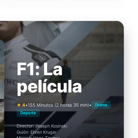
F1: La
película
★ 4
•
155 Minutos (2 horas 35 min)
•
Drama
Deporte
Director:
Joseph Kosinski
Guión:
Ehren Kruger
Música:
Hans Zimmer