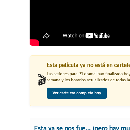
Esta película ya no está en carte
Las sesiones para '
El drama
' han finalizado ho
🎬
semana y los horarios actualizados de todas la
Ver cartelera completa hoy
Esta ya se nos fue... ¡pero hay m