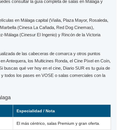
puedes consultar la guía completa de salas en Málaga y
elículas en
Málaga capital
(Vialia, Plaza Mayor, Rosaleda,
Marbella
(Cinesa La Cañada, Red Dog Cinemas),
ez-Málaga
(Cinesur El Ingenio) y
Rincón de la Victoria
ualizada de las cabeceras de comarca y otros puntos
en Antequera, los
Multicines Ronda
, el
Cine Píxel
en Coín,
 Si buscas qué ver hoy en el cine,
Diario SUR
es tu guía de
to y todos los pases en
VOSE
o salas comerciales con la
álaga
Especialidad / Nota
El más céntrico, salas Premium y gran oferta.