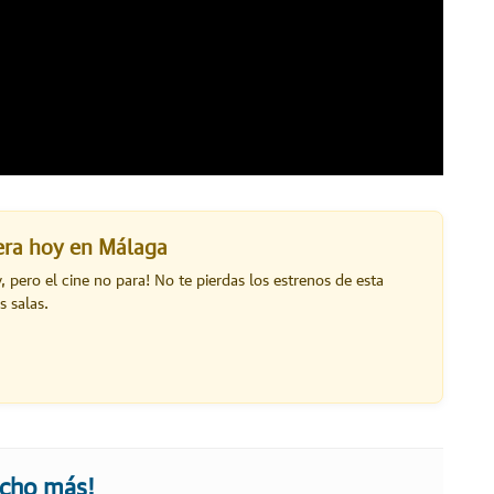
lera hoy en Málaga
y, pero el cine no para! No te pierdas los estrenos de esta
s salas.
ucho más!