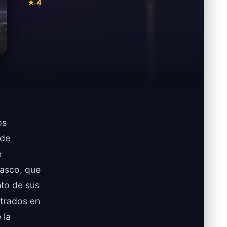
★ 4
os
nde
n
asco, que
nto de sus
ntrados en
 la