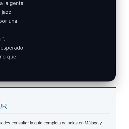
a la gente
 jazz
 por una
r".
inesperado
ino que
.
SUR
puedes consultar la guía completa de salas en Málaga y