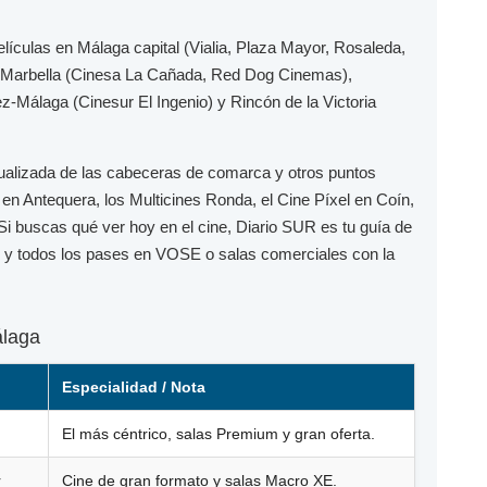
elículas en
Málaga capital
(Vialia, Plaza Mayor, Rosaleda,
Marbella
(Cinesa La Cañada, Red Dog Cinemas),
ez-Málaga
(Cinesur El Ingenio) y
Rincón de la Victoria
ualizada de las cabeceras de comarca y otros puntos
en Antequera, los
Multicines Ronda
, el
Cine Píxel
en Coín,
 Si buscas qué ver hoy en el cine,
Diario SUR
es tu guía de
to y todos los pases en
VOSE
o salas comerciales con la
álaga
Especialidad / Nota
El más céntrico, salas Premium y gran oferta.
r
Cine de gran formato y salas Macro XE.