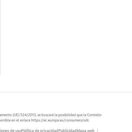
lamento (UE) 524/2013, se buscará la posibilidad que la Comisión
ponible en el enlace
https://ec.europa.eu/consumers/odr
.
iones de uso
Política de privacidad
Publicidad
Mapa web