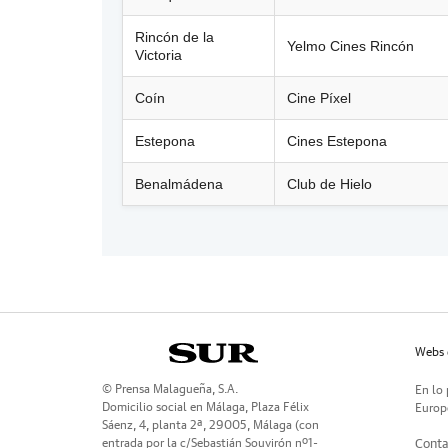
Rincón de la
Yelmo Cines Rincón
Victoria
Coín
Cine Píxel
Estepona
Cines Estepona
Benalmádena
Club de Hielo
Webs 
© Prensa Malagueña, S.A.
En lo 
Domicilio social en Málaga, Plaza Félix
Europe
Sáenz, 4, planta 2ª, 29005, Málaga (con
entrada por la c/Sebastián Souvirón nº1-
Conta