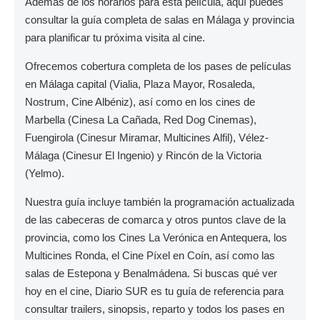
Además de los horarios para esta película, aquí puedes
consultar la guía completa de salas en Málaga y provincia
para planificar tu próxima visita al cine.
Ofrecemos cobertura completa de los pases de películas
en
Málaga capital
(Vialia, Plaza Mayor, Rosaleda,
Nostrum, Cine Albéniz), así como en los cines de
Marbella
(Cinesa La Cañada, Red Dog Cinemas),
Fuengirola
(Cinesur Miramar, Multicines Alfil),
Vélez-
Málaga
(Cinesur El Ingenio) y
Rincón de la Victoria
(Yelmo).
Nuestra guía incluye también la programación actualizada
de las cabeceras de comarca y otros puntos clave de la
provincia, como los
Cines La Verónica
en Antequera, los
Multicines Ronda
, el
Cine Píxel
en Coín, así como las
salas de
Estepona
y
Benalmádena
. Si buscas qué ver
hoy en el cine,
Diario SUR
es tu guía de referencia para
consultar trailers, sinopsis, reparto y todos los pases en