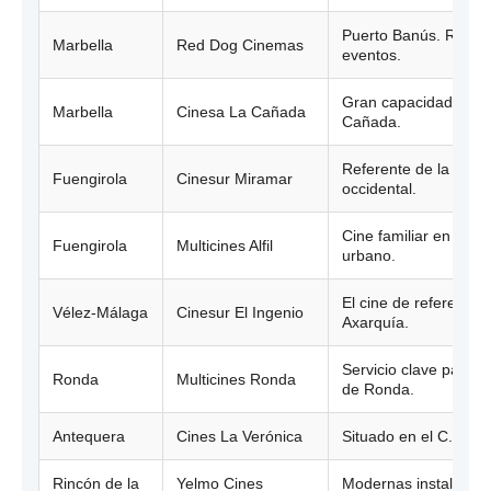
Puerto Banús. Refer
Marbella
Red Dog Cinemas
eventos.
Gran capacidad en C
Marbella
Cinesa La Cañada
Cañada.
Referente de la Costa
Fuengirola
Cinesur Miramar
occidental.
Cine familiar en el ce
Fuengirola
Multicines Alfil
urbano.
El cine de referencia 
Vélez-Málaga
Cinesur El Ingenio
Axarquía.
Servicio clave para l
Ronda
Multicines Ronda
de Ronda.
Antequera
Cines La Verónica
Situado en el C.C. La
Rincón de la
Yelmo Cines
Modernas instalacion